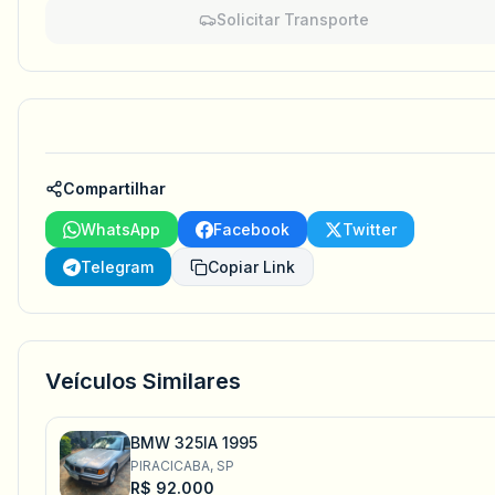
Solicitar Transporte
Compartilhar
WhatsApp
Facebook
Twitter
Telegram
Copiar Link
Veículos Similares
BMW 325IA 1995
PIRACICABA, SP
R$ 92.000